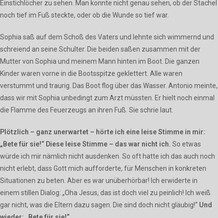
Einstichlöcher zu sehen. Man konnte nicht genau sehen, ob der Stachel
noch tief im Fuß steckte, oder ob die Wunde so tief war.
Sophia saß auf dem Schoß des Vaters und lehnte sich wimmernd und
schreiend an seine Schulter. Die beiden saßen zusammen mit der
Mutter von Sophia und meinem Mann hinten im Boot. Die ganzen
Kinder waren vorne in die Bootsspitze geklettert. Alle waren
verstummt und traurig. Das Boot flog über das Wasser. Antonio meinte,
dass wir mit Sophia unbedingt zum Arzt müssten. Er hielt noch einmal
die Flamme des Feuerzeugs an ihren Fuß. Sie schrie laut.
Plötzlich – ganz unerwartet – hörte ich eine leise Stimme in mir:
„Bete für sie!“ Diese leise Stimme – das war nicht ich.
So etwas
würde ich mir nämlich nicht ausdenken. So oft hatte ich das auch noch
nicht erlebt, dass Gott mich aufforderte, für Menschen in konkreten
Situationen zu beten. Aber es war unüberhörbar! Ich erwiderte in
einem stillen Dialog: „Oha Jesus, das ist doch viel zu peinlich! Ich weiß
gar nicht, was die Eltern dazu sagen. Die sind doch nicht gläubig!“
Und
wieder: „Bete für sie!“